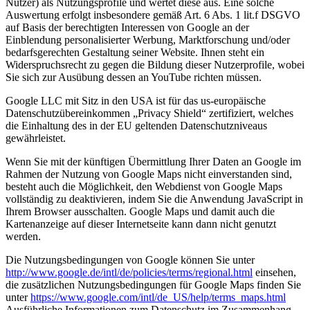
Nutzer) als Nutzungsprofile und wertet diese aus. Eine solche
Auswertung erfolgt insbesondere gemäß Art. 6 Abs. 1 lit.f DSGVO
auf Basis der berechtigten Interessen von Google an der
Einblendung personalisierter Werbung, Marktforschung und/oder
bedarfsgerechten Gestaltung seiner Website. Ihnen steht ein
Widerspruchsrecht zu gegen die Bildung dieser Nutzerprofile, wobei
Sie sich zur Ausübung dessen an YouTube richten müssen.
Google LLC mit Sitz in den USA ist für das us-europäische
Datenschutzübereinkommen „Privacy Shield“ zertifiziert, welches
die Einhaltung des in der EU geltenden Datenschutzniveaus
gewährleistet.
Wenn Sie mit der künftigen Übermittlung Ihrer Daten an Google im
Rahmen der Nutzung von Google Maps nicht einverstanden sind,
besteht auch die Möglichkeit, den Webdienst von Google Maps
vollständig zu deaktivieren, indem Sie die Anwendung JavaScript in
Ihrem Browser ausschalten. Google Maps und damit auch die
Kartenanzeige auf dieser Internetseite kann dann nicht genutzt
werden.
Die Nutzungsbedingungen von Google können Sie unter
http://www.google.de/intl/de/policies/terms/regional.html
einsehen,
die zusätzlichen Nutzungsbedingungen für Google Maps finden Sie
unter
https://www.google.com/intl/de_US/help/terms_maps.html
Ausführliche Informationen zum Datenschutz im Zusammenhang