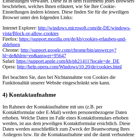
Einstellungen verwaltet. Diese ist in dem Hilfemenü jedes Browsers
beschrieben, welches Ihnen erläutert, wie Sie Ihre Cookie-
Einstellungen ändern können. Diese finden Sie für die jeweiligen
Browser unter den folgenden Links:
Internet Explorer:
http://windows.microsoft.com/de-DE/windows-
vista/Block-or-allow-cookies
Firefox:
https://support.mozilla.org/de/kb/cookies-erlauben-und-
ablehnen
Chrome:
http://support.google.com/chrome/bin/answer.py?
hl=de&hlrm=en&answer=95647
Safari:
https://support.apple.com/kb/ph21411?locale=de_DE
Opera:
http://help.opera.com/Windows/10.20/de/cookies.html
Bei beachten Sie, dass bei Nichtannahme von Cookies die
Funktionalität unserer Website eingeschränkt sein kann.
4) Kontaktaufnahme
Im Rahmen der Kontaktaufnahme mit uns (z.B. per
Kontaktformular oder E-Mail) werden personenbezogene Daten
erhoben. Welche Daten im Falle eines Kontaktformulars erhoben
werden, ist aus dem jeweiligen Kontaktformular ersichtlich. Diese
Daten werden ausschließlich zum Zweck der Beantwortung Ihres
Anliegens bzw. für die Kontaktaufnahme und die damit verbundene