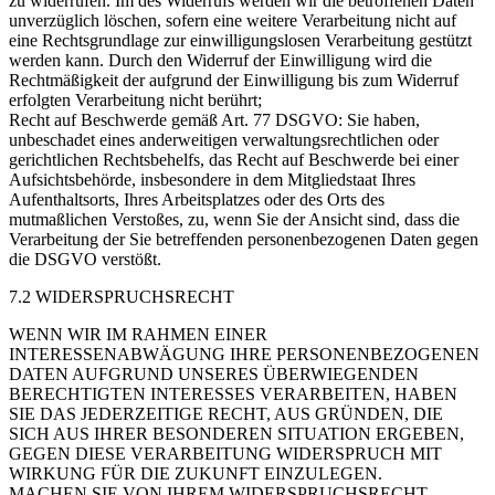
zu widerrufen. Im des Widerrufs werden wir die betroffenen Daten
unverzüglich löschen, sofern eine weitere Verarbeitung nicht auf
eine Rechtsgrundlage zur einwilligungslosen Verarbeitung gestützt
werden kann. Durch den Widerruf der Einwilligung wird die
Rechtmäßigkeit der aufgrund der Einwilligung bis zum Widerruf
erfolgten Verarbeitung nicht berührt;
Recht auf Beschwerde gemäß Art. 77 DSGVO: Sie haben,
unbeschadet eines anderweitigen verwaltungsrechtlichen oder
gerichtlichen Rechtsbehelfs, das Recht auf Beschwerde bei einer
Aufsichtsbehörde, insbesondere in dem Mitgliedstaat Ihres
Aufenthaltsorts, Ihres Arbeitsplatzes oder des Orts des
mutmaßlichen Verstoßes, zu, wenn Sie der Ansicht sind, dass die
Verarbeitung der Sie betreffenden personenbezogenen Daten gegen
die DSGVO verstößt.
7.2 WIDERSPRUCHSRECHT
WENN WIR IM RAHMEN EINER
INTERESSENABWÄGUNG IHRE PERSONENBEZOGENEN
DATEN AUFGRUND UNSERES ÜBERWIEGENDEN
BERECHTIGTEN INTERESSES VERARBEITEN, HABEN
SIE DAS JEDERZEITIGE RECHT, AUS GRÜNDEN, DIE
SICH AUS IHRER BESONDEREN SITUATION ERGEBEN,
GEGEN DIESE VERARBEITUNG WIDERSPRUCH MIT
WIRKUNG FÜR DIE ZUKUNFT EINZULEGEN.
MACHEN SIE VON IHREM WIDERSPRUCHSRECHT